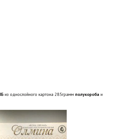
ПБ
из однослойного картона 285грамм
полукороба
и