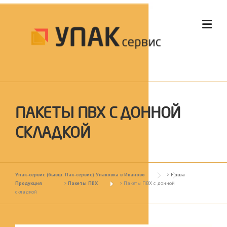
Skip to content
ПАКЕТЫ ПВХ С ДОННОЙ
СКЛАДКОЙ
Упак-сервис (бывш. Пак-сервис) Упаковка в Иваново
>
Наша
Продукция
>
Пакеты ПВХ
>
Пакеты ПВХ с донной
складкой