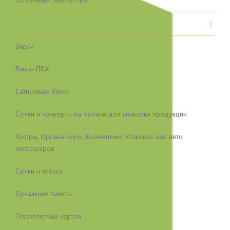
Пакеты ПВХ с донной складкой
Бирки
Бирки ПВХ
Сатиновые бирки
Сумки и конверты на молнии для упаковки продукции
Кофры, Органайзеры, Косметички, Упаковка для авто
аксессуаров
Сумки и тубусы
Бумажные пакеты
Переплетный картон