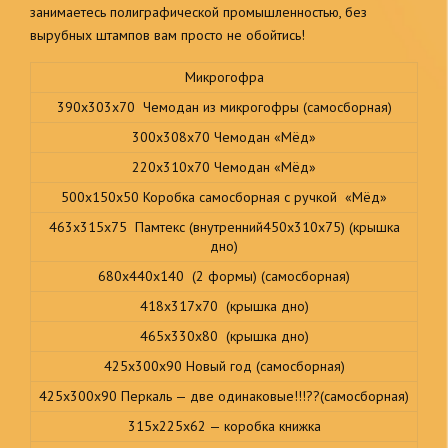
занимаетесь полиграфической промышленностью, без
вырубных штампов вам просто не обойтись!
Микрогофра
390х303х70 Чемодан из микрогофры (самосборная)
300х308х70 Чемодан «Мёд»
220х310х70 Чемодан «Мёд»
500х150х50 Коробка самосборная с ручкой «Мёд»
463х315х75 Памтекс (внутренний450х310х75) (крышка
дно)
680х440х140 (2 формы) (самосборная)
418х317х70 (крышка дно)
465х330х80 (крышка дно)
425х300х90 Новый год (самосборная)
425х300х90 Перкаль — две одинаковые!!!??(самосборная)
315х225х62 — коробка книжка